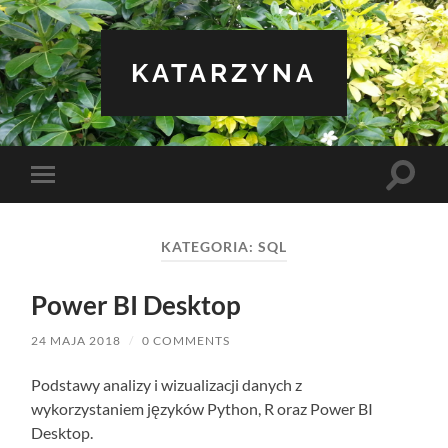
KATARZYNA
Toggle
Toggle
search
mobile
field
menu
KATEGORIA:
SQL
Power BI Desktop
24 MAJA 2018
/
0 COMMENTS
Podstawy analizy i wizualizacji danych z
wykorzystaniem języków Python, R oraz Power BI
Desktop.