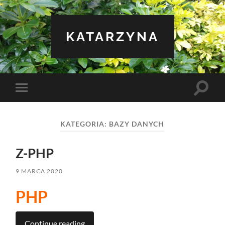
KATARZYNA
Toggle
Toggle
search
mobile
field
menu
KATEGORIA:
BAZY DANYCH
Z-PHP
9 MARCA 2020
PHP
Continue reading