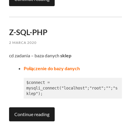
Z-SQL-PHP
2 MARCA 2020
cd zadania – baza danych
sklep
Połączenie do bazy danych
$connect = 
mysqli_connect("localhost";"root";"";"s
klep");
Continue reading