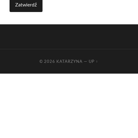
© 2026
KATARZYNA
—
UP ↑