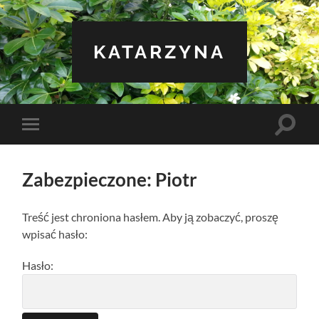
KATARZYNA
Toggle
Toggle
search
mobile
field
menu
Zabezpieczone: Piotr
Treść jest chroniona hasłem. Aby ją zobaczyć, proszę
wpisać hasło:
Hasło: