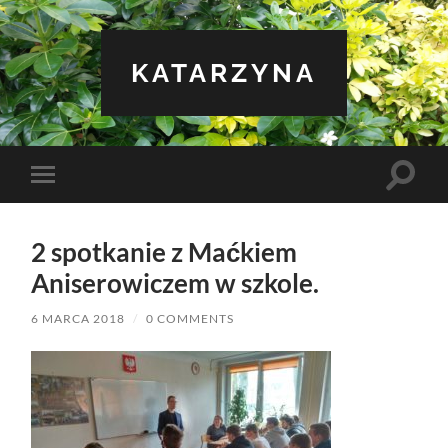
KATARZYNA
Toggle
Toggle
search
mobile
field
menu
2 spotkanie z Maćkiem
Aniserowiczem w szkole.
6 MARCA 2018
/
0 COMMENTS